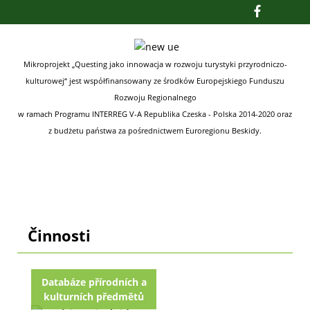
Mikroprojekt „Questing jako innowacja w rozwoju turystyki przyrodniczo-
kulturowej“ jest współfinansowany ze środków
Europejskiego Funduszu
Rozwoju Regionalnego
w ramach Programu INTERREG V-A Republika Czeska - Polska 2014-2020
oraz
z budżetu państwa za pośrednictwem Euroregionu Beskidy.
Činnosti
Databáze přírodních a
kulturních předmětů