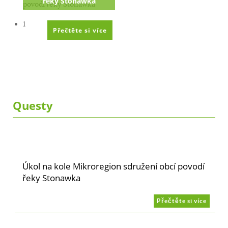
řeky Stonawka
1
Přečtěte si více
Questy
Úkol na kole Mikroregion sdružení obcí povodí
řeky Stonawka
Přečtěte si více