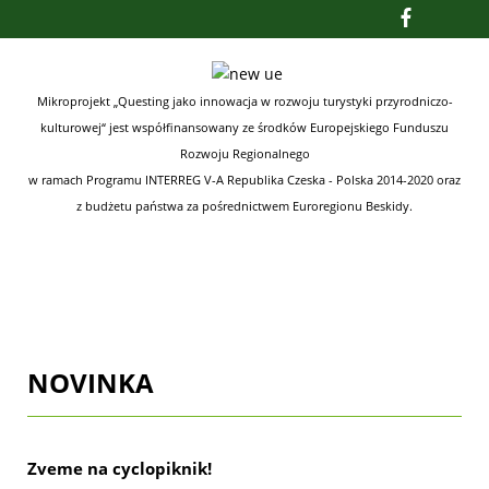
Mikroprojekt „Questing jako innowacja w rozwoju turystyki przyrodniczo-
kulturowej“ jest współfinansowany ze środków
Europejskiego Funduszu
Rozwoju Regionalnego
w ramach Programu INTERREG V-A Republika Czeska - Polska 2014-2020
oraz
z budżetu państwa za pośrednictwem Euroregionu Beskidy.
NOVINKA
Zveme na cyclopiknik!